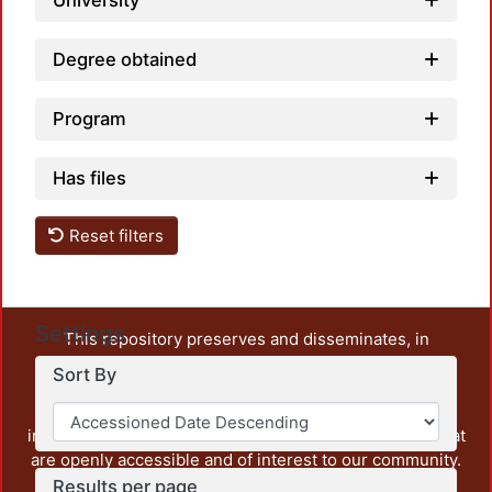
University
Degree obtained
Program
Has files
Reset filters
Settings
This repository preserves and disseminates, in
unrestricted open access, the teaching and research
Sort By
output of UAM Azcapotzalco. It also includes some
administrative and graphic documents from the
institution, as well as content from other institutions that
are openly accessible and of interest to our community.
Results per page