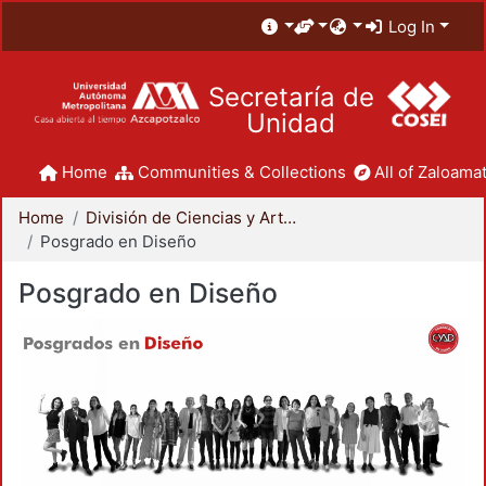
Log In
Secretaría de
Unidad
Home
Communities & Collections
All of Zaloamat
Home
División de Ciencias y Artes para el Diseño
Posgrado en Diseño
Posgrado en Diseño