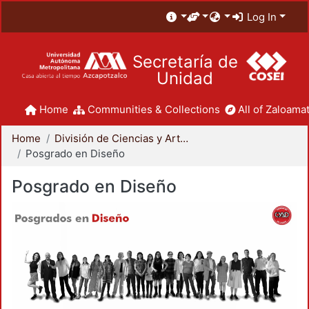
Log In
Secretaría de
Unidad
Home
Communities & Collections
All of Zaloamat
Home
División de Ciencias y Artes para el Diseño
Posgrado en Diseño
Posgrado en Diseño