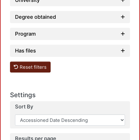
University
Degree obtained
Program
Has files
Reset filters
Loa
Settings
Sort By
Results per page