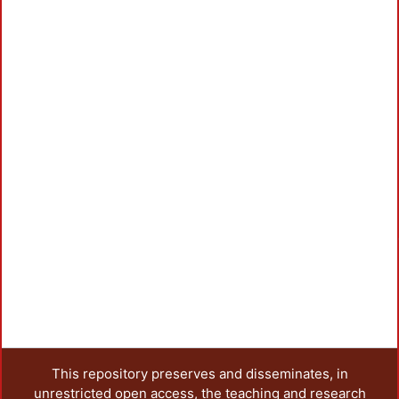
Loa
This repository preserves and disseminates, in
unrestricted open access, the teaching and research