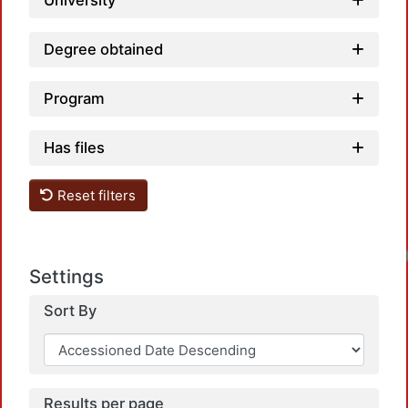
University
Degree obtained
Program
Has files
Reset filters
Loadin
Settings
Sort By
Results per page