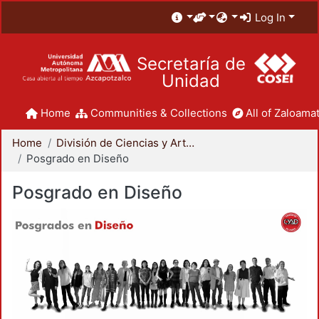
Log In
Secretaría de
Unidad
Home
Communities & Collections
All of Zaloamat
Home
División de Ciencias y Artes para el Diseño
Posgrado en Diseño
Posgrado en Diseño