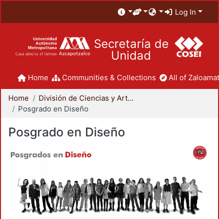
Log In
Secretaría de
Unidad
Home
Communities & Collections
All of Zaloamat
Home
División de Ciencias y Artes para el Diseño
Posgrado en Diseño
Posgrado en Diseño