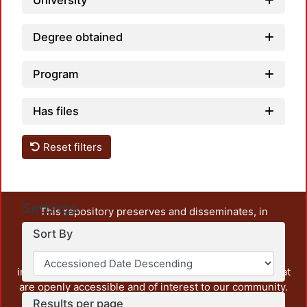
University
Degree obtained
Program
Has files
Reset filters
Settings
This repository preserves and disseminates, in
unrestricted open access, the teaching and research
Sort By
output of UAM Azcapotzalco. It also includes some
administrative and graphic documents from the
institution, as well as content from other institutions that
are openly accessible and of interest to our community.
Results per page