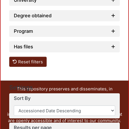
University
Degree obtained
Program
Has files
Reset filters
Settings
This repository preserves and disseminates, in
unrestricted open access, the teaching and research
Sort By
output of UAM Azcapotzalco. It also includes some
administrative and graphic documents from the
institution, as well as content from other institutions that
are openly accessible and of interest to our community.
Results per page