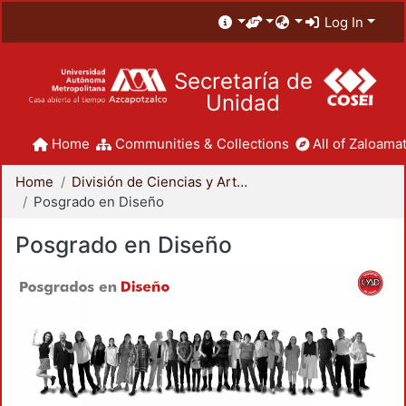
Log In
Secretaría de
Unidad
Home
Communities & Collections
All of Zaloamat
Home
División de Ciencias y Artes para el Diseño
Posgrado en Diseño
Posgrado en Diseño