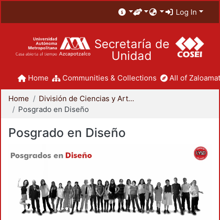
Log In
Secretaría de
Unidad
Home
Communities & Collections
All of Zaloamat
Home
División de Ciencias y Artes para el Diseño
Posgrado en Diseño
Posgrado en Diseño