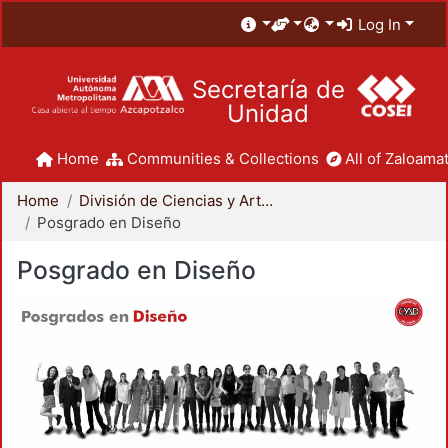
Log In
Secretaría de
Unidad
Home
Communities & Collections
All of Zaloamat
Home
División de Ciencias y Artes para el Diseño
Posgrado en Diseño
Posgrado en Diseño