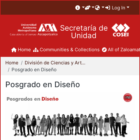
Log In
Secretaría de
Unidad
Home
Communities & Collections
All of Zaloamat
Home
División de Ciencias y Artes para el Diseño
Posgrado en Diseño
Posgrado en Diseño