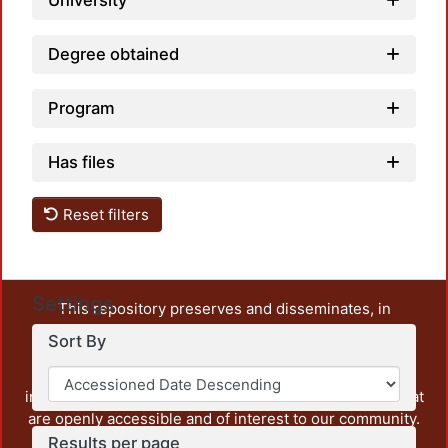
University
Degree obtained
Program
Has files
Reset filters
Settings
This repository preserves and disseminates, in
unrestricted open access, the teaching and research
Sort By
output of UAM Azcapotzalco. It also includes some
administrative and graphic documents from the
institution, as well as content from other institutions that
are openly accessible and of interest to our community.
Results per page