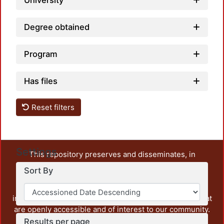
University
Degree obtained
Program
Has files
Reset filters
Settings
This repository preserves and disseminates, in
unrestricted open access, the teaching and research
Sort By
output of UAM Azcapotzalco. It also includes some
administrative and graphic documents from the
institution, as well as content from other institutions that
are openly accessible and of interest to our community.
Results per page