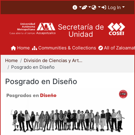
Log In
Secretaría de
Unidad
Home
Communities & Collections
All of Zaloamat
Home
División de Ciencias y Artes para el Diseño
Posgrado en Diseño
Posgrado en Diseño