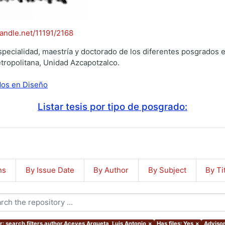
handle.net/11191/2168
specialidad, maestría y doctorado de los diferentes posgrados e
tropolitana, Unidad Azcapotzalco.
ados en Diseño
Listar tesis por tipo de posgrado:
ns
By Issue Date
By Author
By Subject
By Ti
r: search.filters.author.Aceves Argueta, Luis Antonio
×
Has files: Yes
×
Advisor