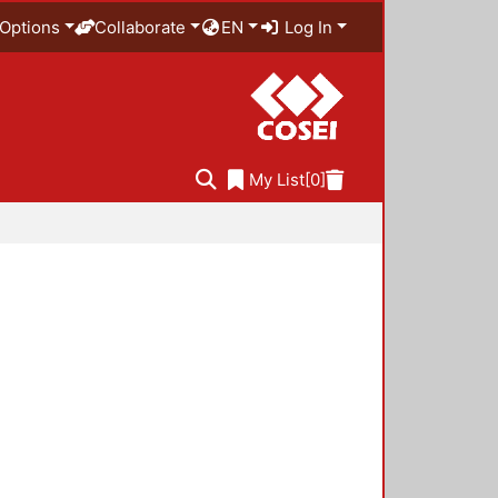
Options
Collaborate
EN
Log In
My List
[0]