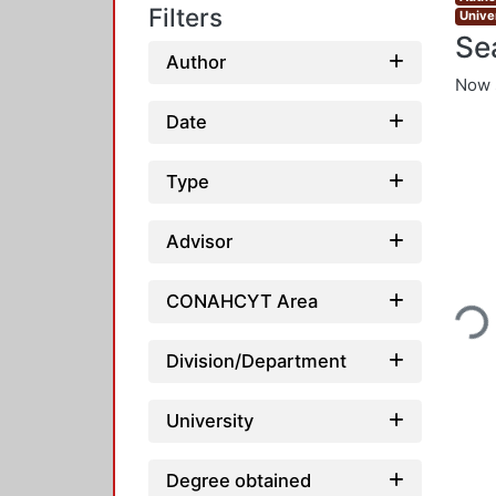
Filters
Unive
Se
Author
Now 
Date
Type
Advisor
Loadi
CONAHCYT Area
Division/Department
University
Degree obtained