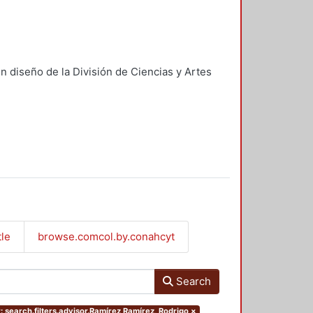
n diseño de la División de Ciencias y Artes
tle
browse.comcol.by.conahcyt
Search
: search.filters.advisor.Ramírez Ramírez, Rodrigo
×