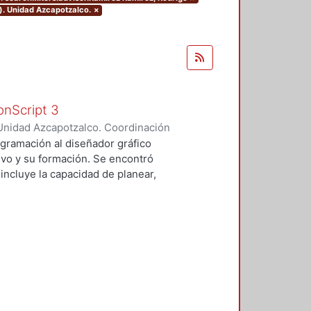
). Unidad Azcapotzalco.
×
onScript 3
Unidad Azcapotzalco. Coordinación
gueta, Luis Antonio
gramación al diseñador gráfico
vo y su formación. Se encontró
incluye la capacidad de planear,
razonar, estructurar, todas
mar, sin embargo, al diseñador le
ados de programación por falta de
nitiva. Se revisaron los mapas
una materia que los proporcione.
ianzamiento necesarios,
los que el diseñador no tiene
a es poco frecuente. El público