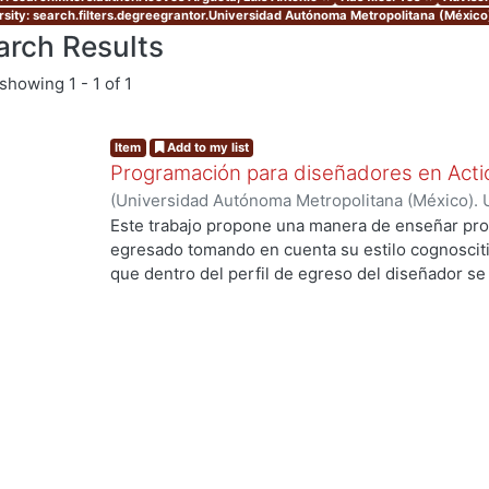
rsity: search.filters.degreegrantor.Universidad Autónoma Metropolitana (México
arch Results
showing
1 - 1 of 1
Item
Add to my list
Programación para diseñadores en Acti
(
Universidad Autónoma Metropolitana (México). 
de Servicios de Información.
,
2009-09
)
Aceves Ar
Este trabajo propone una manera de enseñar pro
egresado tomando en cuenta su estilo cognosciti
que dentro del perfil de egreso del diseñador se 
ng...
organizar, sistematizar, producir, conceptualizar, 
competencias importantes para aprender a progra
resulta complicado adquirir conocimientos avanz
conceptos de afianzamiento en su estructura cog
curriculares de diversas universidades y no hay 
Los artefactos para adquirir los conceptos de af
ejemplifican en C++, Java y otros lenguajes con 
contacto directo además la representación gráfic