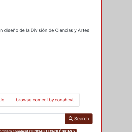
n diseño de la División de Ciencias y Artes
tle
browse.comcol.by.conahcyt
Search
.filters.conahcyt.CIENCIAS TECNOLÓGICAS
×