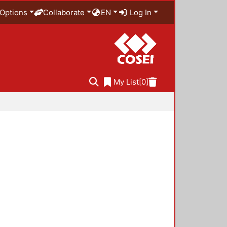
Options
Collaborate
EN
Log In
My List
[0]