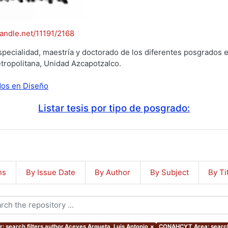
handle.net/11191/2168
specialidad, maestría y doctorado de los diferentes posgrados e
tropolitana, Unidad Azcapotzalco.
ados en Diseño
Listar tesis por tipo de posgrado:
ns
By Issue Date
By Author
By Subject
By Ti
r: search.filters.author.Aceves Argueta, Luis Antonio
×
CONAHCYT Area: search