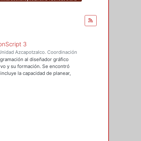
onScript 3
Unidad Azcapotzalco. Coordinación
gueta, Luis Antonio
gramación al diseñador gráfico
vo y su formación. Se encontró
incluye la capacidad de planear,
razonar, estructurar, todas
mar, sin embargo, al diseñador le
ados de programación por falta de
nitiva. Se revisaron los mapas
una materia que los proporcione.
ianzamiento necesarios,
los que el diseñador no tiene
a es poco frecuente. El público
material dirigido a diseñadores se