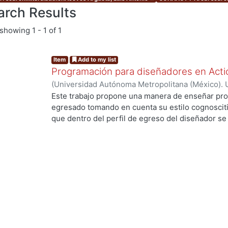
arch Results
showing
1 - 1 of 1
Item
Add to my list
Programación para diseñadores en Acti
(
Universidad Autónoma Metropolitana (México). 
de Servicios de Información.
,
2009-09
)
Aceves Ar
Este trabajo propone una manera de enseñar pro
egresado tomando en cuenta su estilo cognosciti
que dentro del perfil de egreso del diseñador se 
organizar, sistematizar, producir, conceptualizar, 
competencias importantes para aprender a progra
resulta complicado adquirir conocimientos avanz
conceptos de afianzamiento en su estructura cog
curriculares de diversas universidades y no hay 
Los artefactos para adquirir los conceptos de af
ejemplifican en C++, Java y otros lenguajes con 
contacto directo además la representación gráfic
objetivo de este material no son diseñadores. El 