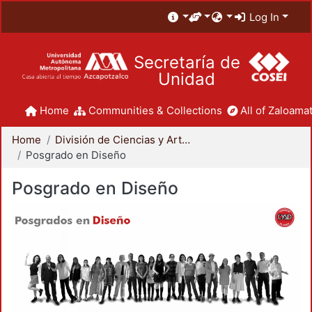
Log In
Secretaría de
Unidad
Home
Communities & Collections
All of Zaloamat
Home
División de Ciencias y Artes para el Diseño
Posgrado en Diseño
Posgrado en Diseño