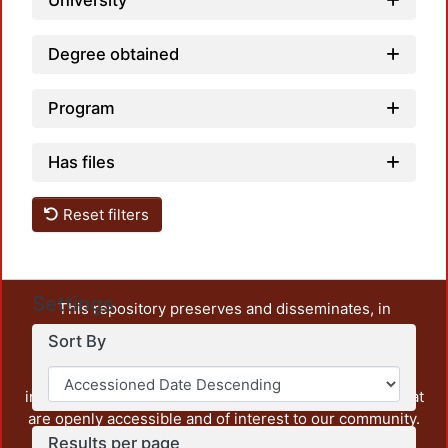
University
Degree obtained
Program
Has files
Reset filters
Settings
This repository preserves and disseminates, in
unrestricted open access, the teaching and research
Sort By
output of UAM Azcapotzalco. It also includes some
administrative and graphic documents from the
institution, as well as content from other institutions that
are openly accessible and of interest to our community.
Results per page