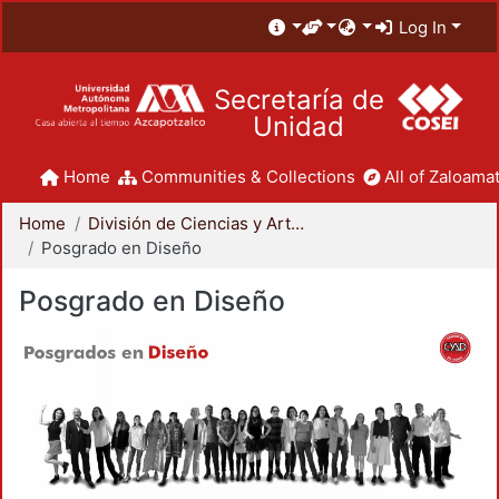
Log In
Secretaría de
Unidad
Home
Communities & Collections
All of Zaloamat
Home
División de Ciencias y Artes para el Diseño
Posgrado en Diseño
Posgrado en Diseño