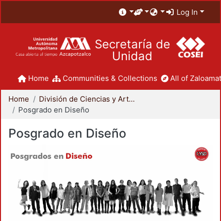
Log In
Secretaría de
Unidad
Home
Communities & Collections
All of Zaloamat
Home
División de Ciencias y Artes para el Diseño
Posgrado en Diseño
Posgrado en Diseño