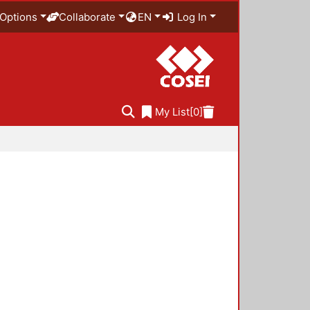
Options
Collaborate
EN
Log In
My List
[0]