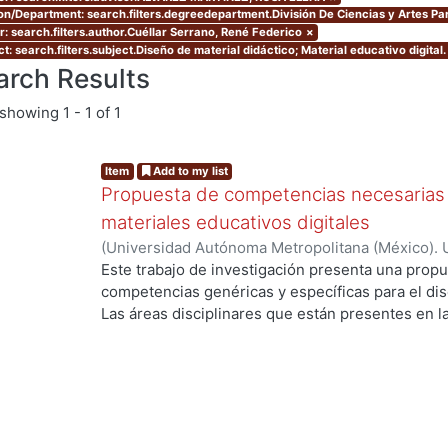
ion/Department: search.filters.degreedepartment.División De Ciencias y Artes Pa
r: search.filters.author.Cuéllar Serrano, René Federico
×
t: search.filters.subject.Diseño de material didáctico; Material educativo digital.
arch Results
showing
1 - 1 of 1
Item
Add to my list
Propuesta de competencias necesarias 
materiales educativos digitales
(
Universidad Autónoma Metropolitana (México). 
de Servicios de Información.
,
2011-07
)
Cuéllar S
Este trabajo de investigación presenta una propu
g...
competencias genéricas y específicas para el dise
Las áreas disciplinares que están presentes en l
competencias genéricas y específicas, son el Dise
la Comunicación. Se subraya el área del Diseño s
existen elementos como las teorías, métodos y té
suficientes para sustentar desde esta área discip
Educativos Digitales. Se desarrollaron además c
las que destacan los lenguajes, las teorías, los 