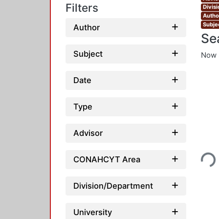
Filters
Divis
Autho
Subjec
Author
Se
Subject
Now 
Date
Type
Advisor
Loadin
CONAHCYT Area
Division/Department
University