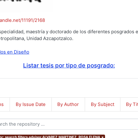
handle.net/11191/2168
specialidad, maestría y doctorado de los diferentes posgrados e
tropolitana, Unidad Azcapotzalco.
ados en Diseño
Listar tesis por tipo de posgrado:
ns
By Issue Date
By Author
By Subject
By Ti
or: search.filters.advisor.ALVAREZ MARTINEZ, ROSA ELENA
×