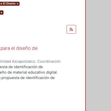
ra El Diseño
×
×
para el diseño de
Unidad Azcapotzalco. Coordinación
errano, René Federico
esta de identificación de
ño de material educativo digital.
a propuesta de identificación de
ño, la Educación, la Informática y
obre las otras disciplinas porque
cnicas (estado del arte)
linar la producción de Materiales
inco áreas de competencias entre
métodos, las técnicas y destrezas