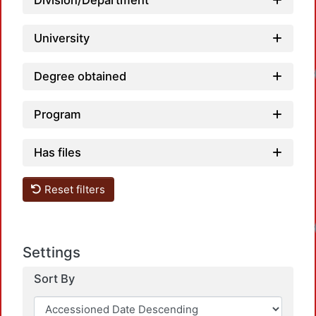
Division/Department
University
Load
Degree obtained
Program
Has files
Reset filters
Load
Settings
Sort By