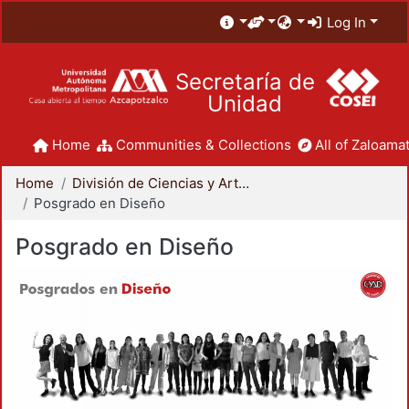
Log In
Secretaría de
Unidad
Home
Communities & Collections
All of Zaloamat
Home
División de Ciencias y Artes para el Diseño
Posgrado en Diseño
Posgrado en Diseño