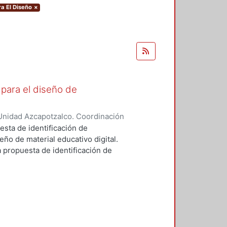
ra El Diseño
×
para el diseño de
Unidad Azcapotzalco. Coordinación
errano, René Federico
esta de identificación de
ño de material educativo digital.
a propuesta de identificación de
ño, la Educación, la Informática y
obre las otras disciplinas porque
cnicas (estado del arte)
linar la producción de Materiales
inco áreas de competencias entre
métodos, las técnicas y destrezas