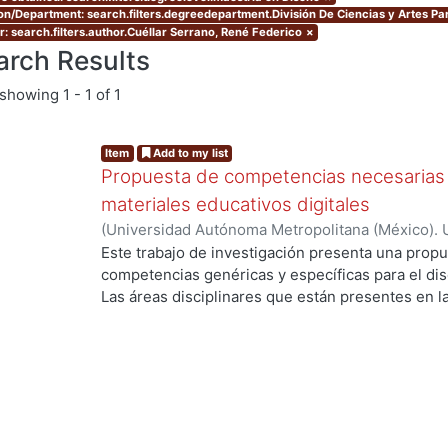
ion/Department: search.filters.degreedepartment.División De Ciencias y Artes Pa
r: search.filters.author.Cuéllar Serrano, René Federico
×
arch Results
showing
1 - 1 of 1
Item
Add to my list
Propuesta de competencias necesarias 
materiales educativos digitales
(
Universidad Autónoma Metropolitana (México). 
de Servicios de Información.
,
2011-07
)
Cuéllar S
Este trabajo de investigación presenta una propu
competencias genéricas y específicas para el dise
Las áreas disciplinares que están presentes en l
...
competencias genéricas y específicas, son el Dise
la Comunicación. Se subraya el área del Diseño s
existen elementos como las teorías, métodos y té
suficientes para sustentar desde esta área discip
Educativos Digitales. Se desarrollaron además c
las que destacan los lenguajes, las teorías, los 