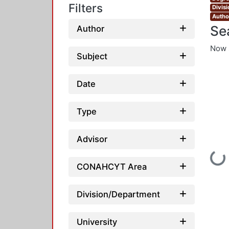
Filters
Divis
Autho
Se
Author
Now 
Subject
Date
Type
Advisor
Loading
CONAHCYT Area
Division/Department
University