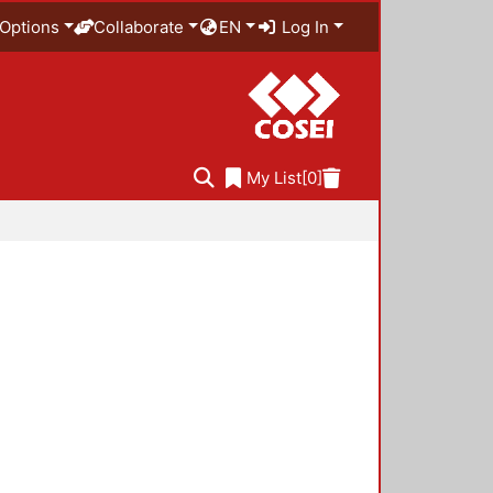
Options
Collaborate
EN
Log In
My List
[0]