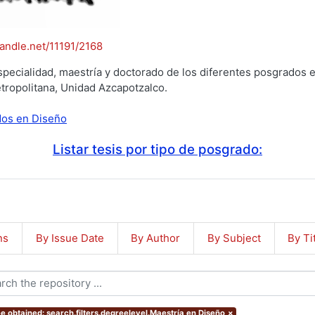
handle.net/11191/2168
specialidad, maestría y doctorado de los diferentes posgrados e
tropolitana, Unidad Azcapotzalco.
ados en Diseño
Listar tesis por tipo de posgrado:
ns
By Issue Date
By Author
By Subject
By Ti
e obtained: search.filters.degreelevel.Maestría en Diseño
×