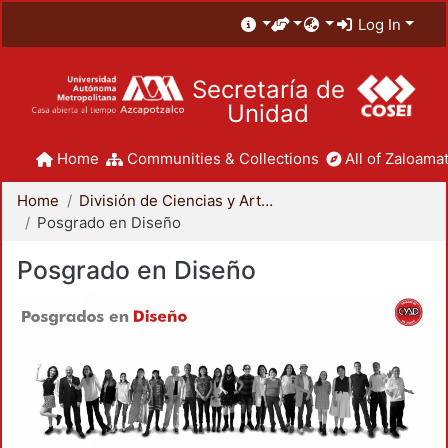
Log In
Secretaría de
Unidad
Home
Communities & Collections
All of Zaloamat
Home
División de Ciencias y Artes para el Diseño
Posgrado en Diseño
Posgrado en Diseño