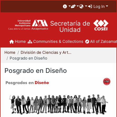
Log In
Secretaría de
Unidad
Home
Communities & Collections
All of Zaloamat
Home
División de Ciencias y Artes para el Diseño
Posgrado en Diseño
Posgrado en Diseño