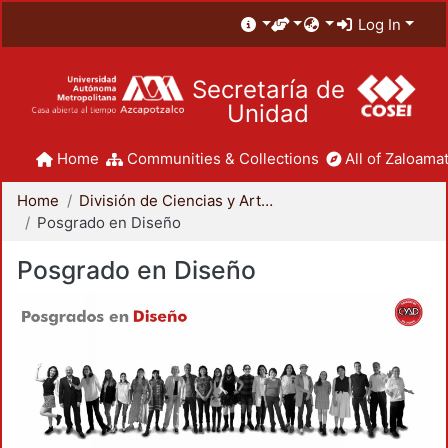
Log In
Secretaría de
Unidad
Home
Communities & Collections
All of Zaloamat
Home
División de Ciencias y Artes para el Diseño
Posgrado en Diseño
Posgrado en Diseño