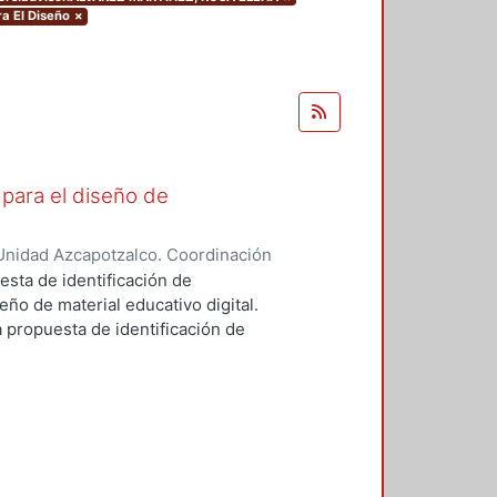
ra El Diseño
×
para el diseño de
Unidad Azcapotzalco. Coordinación
errano, René Federico
esta de identificación de
ño de material educativo digital.
a propuesta de identificación de
ño, la Educación, la Informática y
obre las otras disciplinas porque
cnicas (estado del arte)
linar la producción de Materiales
inco áreas de competencias entre
métodos, las técnicas y destrezas