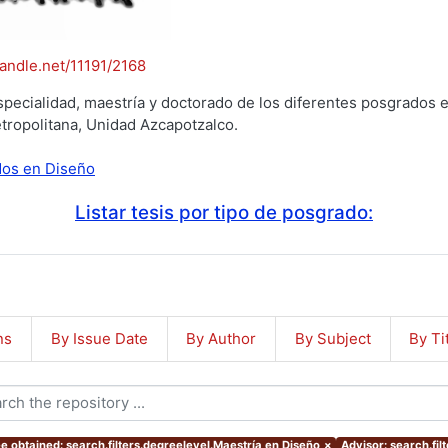
handle.net/11191/2168
specialidad, maestría y doctorado de los diferentes posgrados e
tropolitana, Unidad Azcapotzalco.
ados en Diseño
Listar tesis por tipo de posgrado:
ns
By Issue Date
By Author
By Subject
By Ti
e obtained: search.filters.degreelevel.Maestría en Diseño
×
Advisor: search.f