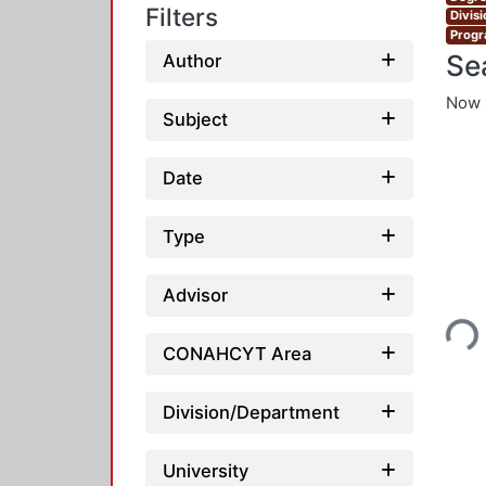
Filters
Divis
Progr
Se
Author
Now 
Subject
Date
Type
Loading
Advisor
CONAHCYT Area
Division/Department
University