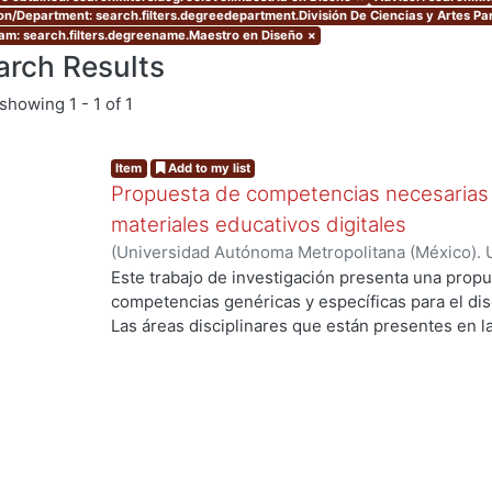
ion/Department: search.filters.degreedepartment.División De Ciencias y Artes Pa
am: search.filters.degreename.Maestro en Diseño
×
arch Results
showing
1 - 1 of 1
Item
Add to my list
Propuesta de competencias necesarias 
materiales educativos digitales
(
Universidad Autónoma Metropolitana (México). 
de Servicios de Información.
,
2011-07
)
Cuéllar S
Este trabajo de investigación presenta una propu
...
competencias genéricas y específicas para el dise
Las áreas disciplinares que están presentes en l
competencias genéricas y específicas, son el Dise
la Comunicación. Se subraya el área del Diseño s
existen elementos como las teorías, métodos y té
suficientes para sustentar desde esta área discip
Educativos Digitales. Se desarrollaron además c
las que destacan los lenguajes, las teorías, los 