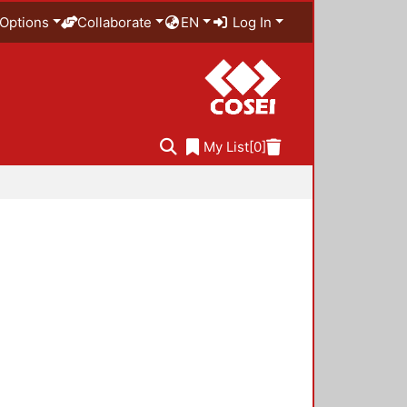
Options
Collaborate
EN
Log In
My List
[0]