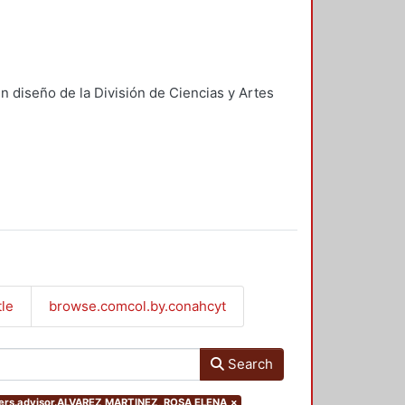
n diseño de la División de Ciencias y Artes
tle
browse.comcol.by.conahcyt
Search
ilters.advisor.ALVAREZ MARTINEZ, ROSA ELENA
×