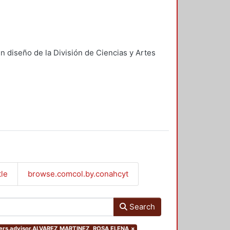
n diseño de la División de Ciencias y Artes
tle
browse.comcol.by.conahcyt
Search
ilters.advisor.ALVAREZ MARTINEZ, ROSA ELENA
×