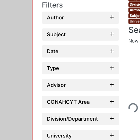
Filters
Divis
Autho
Subjec
Author
Unive
Se
Subject
Now 
Date
Type
Advisor
Loadin
CONAHCYT Area
Division/Department
University