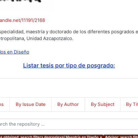
handle.net/11191/2168
specialidad, maestría y doctorado de los diferentes posgrados e
tropolitana, Unidad Azcapotzalco.
ados en Diseño
Listar tesis por tipo de posgrado:
ns
By Issue Date
By Author
By Subject
By Ti
e obtained: search.filters.degreelevel.Maestría en Diseño
×
Advisor: search.f