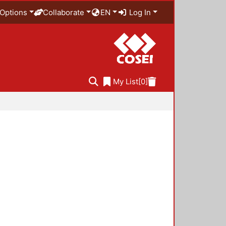
Options
Collaborate
EN
Log In
My List
[0]