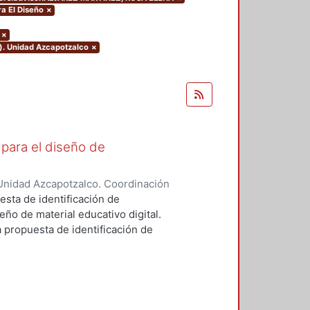
ra El Diseño
×
×
o). Unidad Azcapotzalco
×
para el diseño de
Unidad Azcapotzalco. Coordinación
errano, René Federico
esta de identificación de
ño de material educativo digital.
a propuesta de identificación de
ño, la Educación, la Informática y
obre las otras disciplinas porque
cnicas (estado del arte)
linar la producción de Materiales
inco áreas de competencias entre