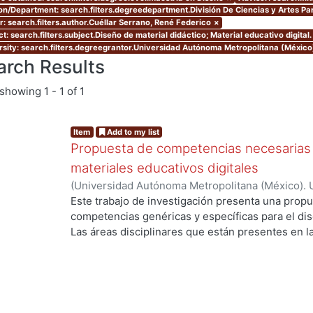
ion/Department: search.filters.degreedepartment.División De Ciencias y Artes Pa
r: search.filters.author.Cuéllar Serrano, René Federico
×
t: search.filters.subject.Diseño de material didáctico; Material educativo digital.
rsity: search.filters.degreegrantor.Universidad Autónoma Metropolitana (Méxic
arch Results
showing
1 - 1 of 1
Item
Add to my list
Propuesta de competencias necesarias 
materiales educativos digitales
(
Universidad Autónoma Metropolitana (México). 
de Servicios de Información.
,
2011-07
)
Cuéllar S
Este trabajo de investigación presenta una propu
g...
competencias genéricas y específicas para el dise
Las áreas disciplinares que están presentes en l
competencias genéricas y específicas, son el Dise
la Comunicación. Se subraya el área del Diseño s
existen elementos como las teorías, métodos y té
suficientes para sustentar desde esta área discip
Educativos Digitales. Se desarrollaron además c