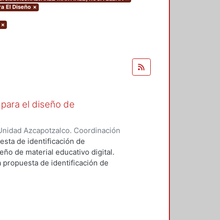
ra El Diseño
×
×
para el diseño de
Unidad Azcapotzalco. Coordinación
errano, René Federico
esta de identificación de
ño de material educativo digital.
a propuesta de identificación de
ño, la Educación, la Informática y
obre las otras disciplinas porque
cnicas (estado del arte)
linar la producción de Materiales
inco áreas de competencias entre