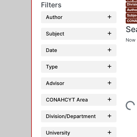
Filters
Divis
Autho
Subjec
Author
CONAH
Se
Subject
Now 
Date
Type
Advisor
Loading...
CONAHCYT Area
Division/Department
University