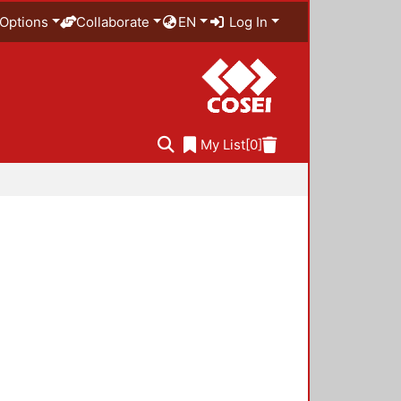
Options
Collaborate
EN
Log In
My List
[0]