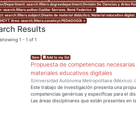
ion/Department: search.filters.degreedepartment.División De Ciencias y Artes Pa
r: search.filters.author.Cuéllar Serrano, René Federico
×
t: search.filters.subject.Diseño de material didáctico; Material educativo digital.
CYT Area: search.filters.conahcyt.PEDAGOGÍA
×
arch Results
showing
1 - 1 of 1
Item
Add to my list
Propuesta de competencias necesarias 
materiales educativos digitales
(
Universidad Autónoma Metropolitana (México). 
de Servicios de Información.
,
2011-07
)
Cuéllar S
Este trabajo de investigación presenta una propu
competencias genéricas y específicas para el dise
Las áreas disciplinares que están presentes en l
competencias genéricas y específicas, son el Dise
la Comunicación. Se subraya el área del Diseño s
existen elementos como las teorías, métodos y té
suficientes para sustentar desde esta área discip
Educativos Digitales. Se desarrollaron además c