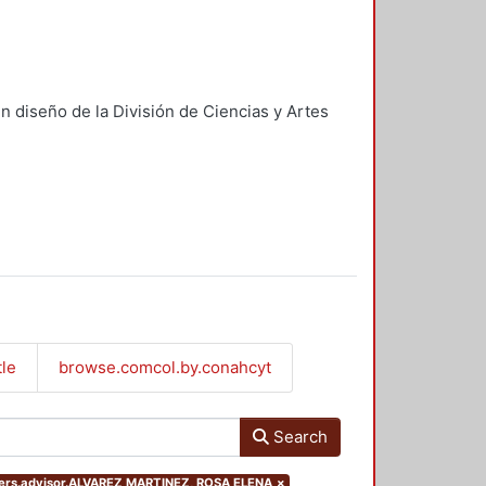
n diseño de la División de Ciencias y Artes
tle
browse.comcol.by.conahcyt
Search
ilters.advisor.ALVAREZ MARTINEZ, ROSA ELENA
×