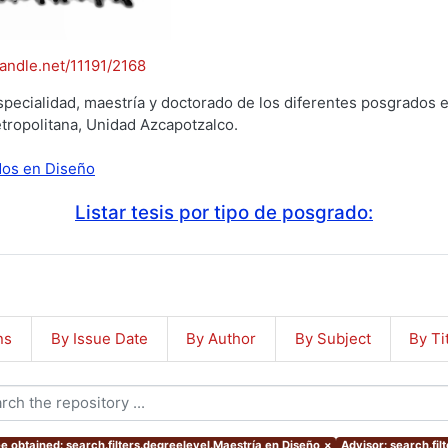
handle.net/11191/2168
specialidad, maestría y doctorado de los diferentes posgrados e
tropolitana, Unidad Azcapotzalco.
ados en Diseño
Listar tesis por tipo de posgrado:
ns
By Issue Date
By Author
By Subject
By Ti
e obtained: search.filters.degreelevel.Maestría en Diseño
×
Advisor: search.f