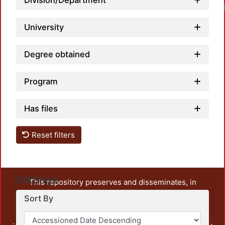
Division/Department
Loadin
University
Degree obtained
Program
Has files
Reset filters
Settings
This repository preserves and disseminates, in
unrestricted open access, the teaching and research
Sort By
output of UAM Azcapotzalco. It also includes some
administrative and graphic documents from the