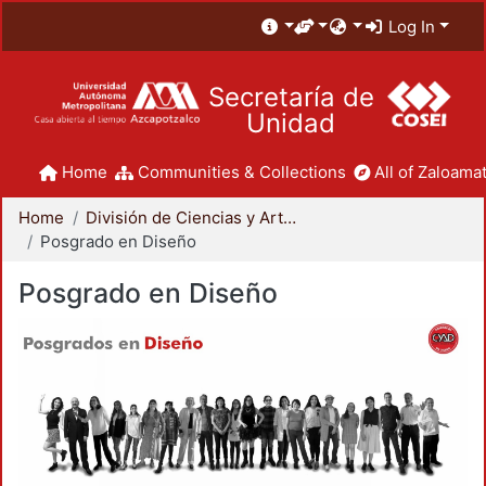
Log In
Secretaría de
Unidad
Home
Communities & Collections
All of Zaloamat
Home
División de Ciencias y Artes para el Diseño
Posgrado en Diseño
Posgrado en Diseño