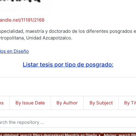
handle.net/11191/2168
specialidad, maestría y doctorado de los diferentes posgrados e
tropolitana, Unidad Azcapotzalco.
ados en Diseño
Listar tesis por tipo de posgrado:
ns
By Issue Date
By Author
By Subject
By Ti
e obtained: search.filters.degreelevel.Maestría en Diseño
×
Advisor: search.f