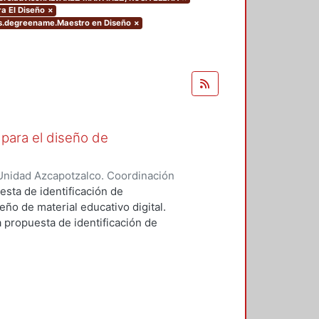
ra El Diseño
×
rs.degreename.Maestro en Diseño
×
para el diseño de
Unidad Azcapotzalco. Coordinación
errano, René Federico
esta de identificación de
ño de material educativo digital.
a propuesta de identificación de
ño, la Educación, la Informática y
obre las otras disciplinas porque
cnicas (estado del arte)
linar la producción de Materiales
inco áreas de competencias entre
métodos, las técnicas y destrezas