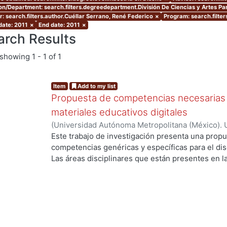
ion/Department: search.filters.degreedepartment.División De Ciencias y Artes Pa
r: search.filters.author.Cuéllar Serrano, René Federico
×
Program: search.filte
date: 2011
×
End date: 2011
×
arch Results
showing
1 - 1 of 1
Item
Add to my list
Propuesta de competencias necesarias 
materiales educativos digitales
(
Universidad Autónoma Metropolitana (México). 
de Servicios de Información.
,
2011-07
)
Cuéllar S
Este trabajo de investigación presenta una propu
competencias genéricas y específicas para el dise
Las áreas disciplinares que están presentes en l
competencias genéricas y específicas, son el Dise
la Comunicación. Se subraya el área del Diseño s
existen elementos como las teorías, métodos y té
suficientes para sustentar desde esta área discip
Educativos Digitales. Se desarrollaron además c
las que destacan los lenguajes, las teorías, los 