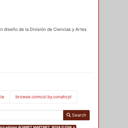
n diseño de la División de Ciencias y Artes
tle
browse.comcol.by.conahcyt
Search
ilters.advisor.ALVAREZ MARTINEZ, ROSA ELENA
×