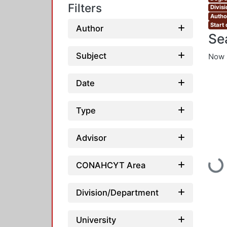
Filters
Divis
Autho
Start 
Author
Se
Subject
Now 
Date
Type
Advisor
Loading...
CONAHCYT Area
Division/Department
University