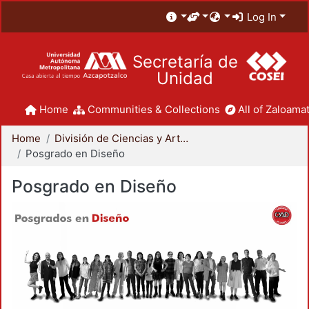
Log In
Secretaría de
Unidad
Home
Communities & Collections
All of Zaloamat
Home
División de Ciencias y Artes para el Diseño
Posgrado en Diseño
Posgrado en Diseño