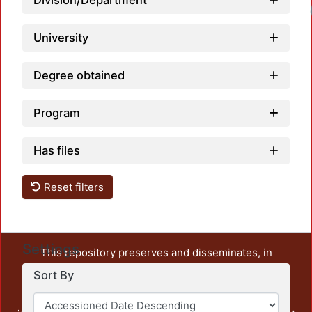
Division/Department
Loadi
University
Degree obtained
Program
Has files
Reset filters
Settings
This repository preserves and disseminates, in
unrestricted open access, the teaching and research
Sort By
output of UAM Azcapotzalco. It also includes some
administrative and graphic documents from the