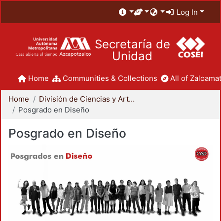
Log In
Secretaría de
Unidad
Home
Communities & Collections
All of Zaloamat
Home
División de Ciencias y Artes para el Diseño
Posgrado en Diseño
Posgrado en Diseño