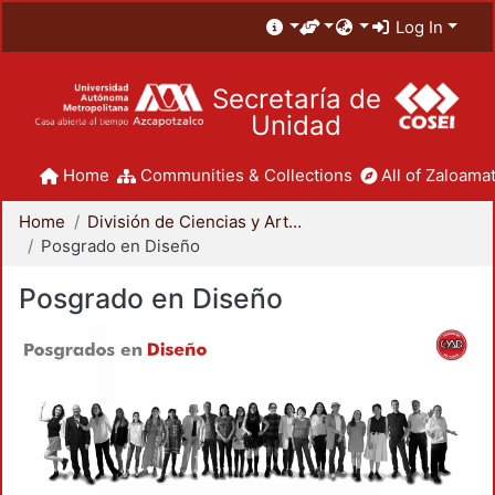
Log In
Secretaría de
Unidad
Home
Communities & Collections
All of Zaloamat
Home
División de Ciencias y Artes para el Diseño
Posgrado en Diseño
Posgrado en Diseño