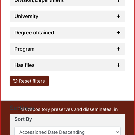
Loadi
Division/Department
University
Degree obtained
Program
Has files
Reset filters
Settings
This repository preserves and disseminates, in
unrestricted open access, the teaching and research
Sort By
output of UAM Azcapotzalco. It also includes some
administrative and graphic documents from the