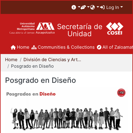
Log In
Secretaría de
Unidad
Home
Communities & Collections
All of Zaloamat
Home
División de Ciencias y Artes para el Diseño
Posgrado en Diseño
Posgrado en Diseño