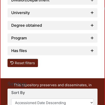
Division/Department
Loadi
University
Degree obtained
Program
Has files
Reset filters
Settings
This repository preserves and disseminates, in
unrestricted open access, the teaching and research
Sort By
output of UAM Azcapotzalco. It also includes some
administrative and graphic documents from the