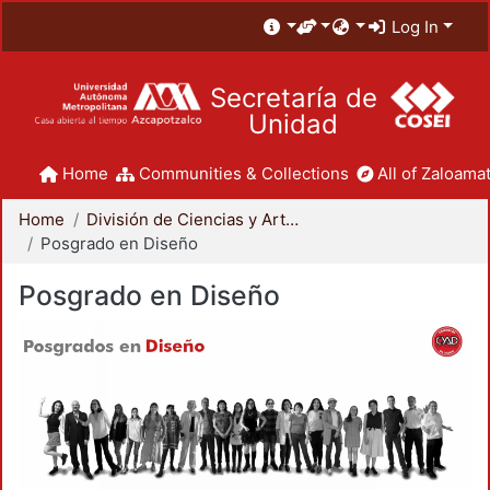
Log In
Secretaría de
Unidad
Home
Communities & Collections
All of Zaloamat
Home
División de Ciencias y Artes para el Diseño
Posgrado en Diseño
Posgrado en Diseño