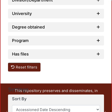
Loadi
Division/Department
University
Degree obtained
Program
Has files
Reset filters
Settings
This repository preserves and disseminates, in
unrestricted open access, the teaching and research
Sort By
output of UAM Azcapotzalco. It also includes some
administrative and graphic documents from the