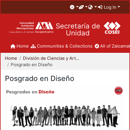
Log In
Secretaría de
Unidad
Home
Communities & Collections
All of Zaloamat
Home
División de Ciencias y Artes para el Diseño
Posgrado en Diseño
Posgrado en Diseño