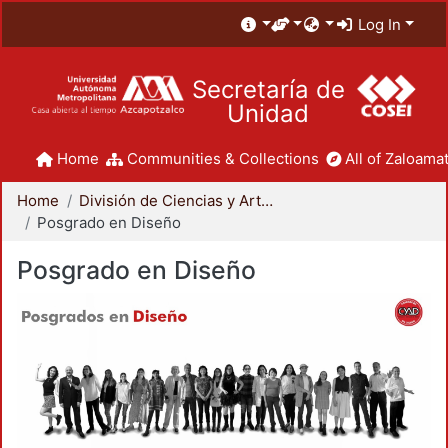
Log In
Secretaría de
Unidad
Home
Communities & Collections
All of Zaloamat
Home
División de Ciencias y Artes para el Diseño
Posgrado en Diseño
Posgrado en Diseño