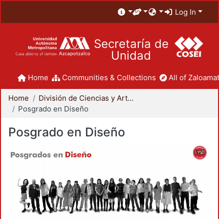
Log In
Secretaría de
Unidad
Home
Communities & Collections
All of Zaloamat
Home
División de Ciencias y Artes para el Diseño
Posgrado en Diseño
Posgrado en Diseño