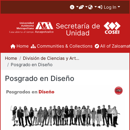
Log In
Secretaría de
Unidad
Home
Communities & Collections
All of Zaloamat
Home
División de Ciencias y Artes para el Diseño
Posgrado en Diseño
Posgrado en Diseño