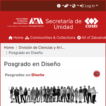
Log In
Secretaría de
Unidad
Home
Communities & Collections
All of Zaloamat
Home
División de Ciencias y Artes para el Diseño
Posgrado en Diseño
Posgrado en Diseño