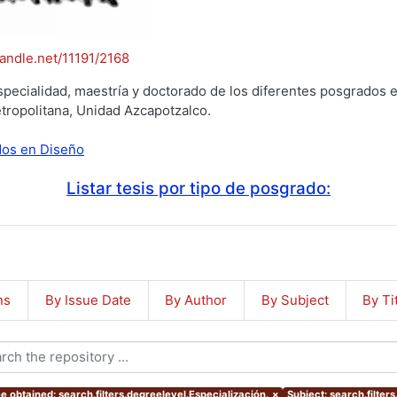
handle.net/11191/2168
specialidad, maestría y doctorado de los diferentes posgrados e
tropolitana, Unidad Azcapotzalco.
ados en Diseño
Listar tesis por tipo de posgrado:
ns
By Issue Date
By Author
By Subject
By Ti
e obtained: search.filters.degreelevel.Especialización.
×
Subject: search.filters.