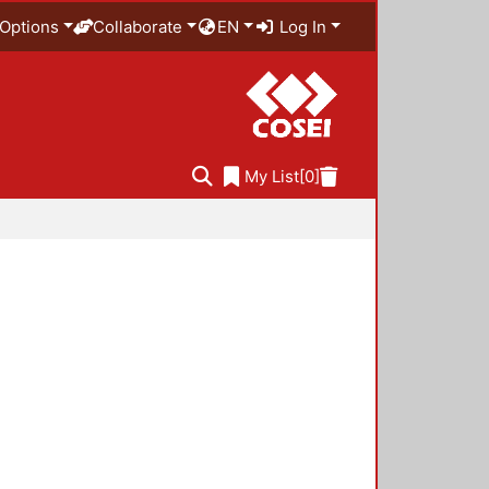
Options
Collaborate
EN
Log In
My List
[0]