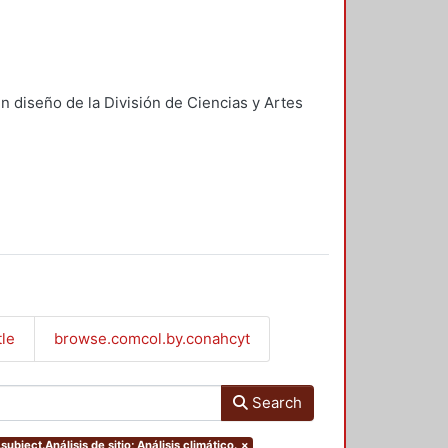
n diseño de la División de Ciencias y Artes
tle
browse.comcol.by.conahcyt
Search
subject.Análisis de sitio; Análisis climático.
×