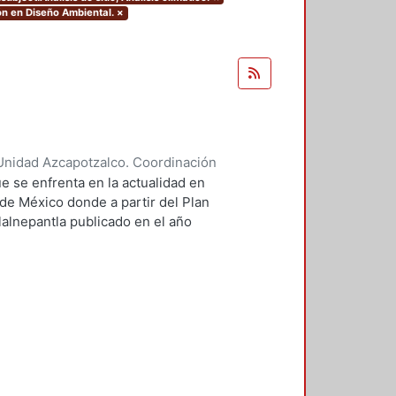
ón en Diseño Ambiental.
×
Unidad Azcapotzalco. Coordinación
ores, Enya Kassandra
;
Díaz
e se enfrenta en la actualidad en
 de México donde a partir del Plan
lalnepantla publicado en el año
mentará la nueva zona de
.
 PPDU es la movilidad dentro de
r este motivo se plantean seis
 los cuales contará dentro de su
 donde el CETRAM tren suburbano
la movilidad y comodidad de los
e comunicación pública con la