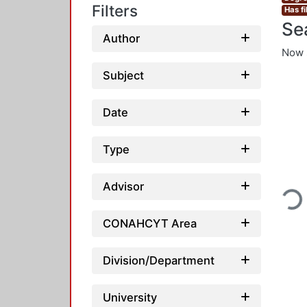
Filters
Has fi
Se
Author
Now 
Subject
Date
Type
Advisor
Loadi
CONAHCYT Area
Division/Department
University