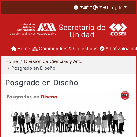
Log In
Secretaría de
Unidad
Home
Communities & Collections
All of Zaloamat
Home
División de Ciencias y Artes para el Diseño
Posgrado en Diseño
Posgrado en Diseño