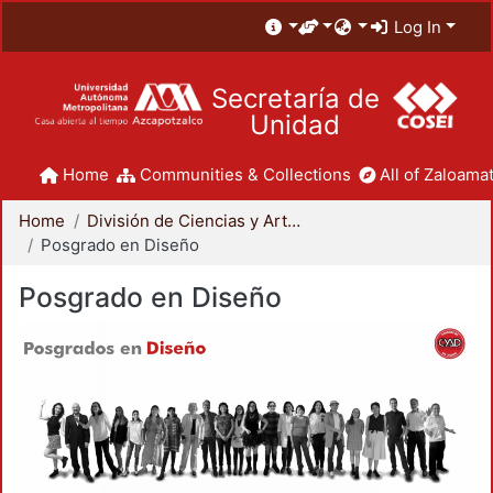
Log In
Secretaría de
Unidad
Home
Communities & Collections
All of Zaloamat
Home
División de Ciencias y Artes para el Diseño
Posgrado en Diseño
Posgrado en Diseño