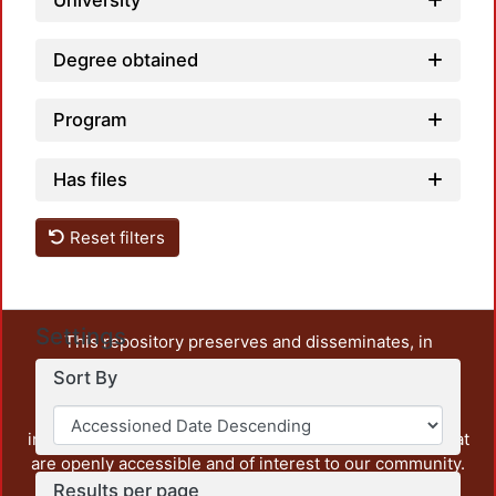
University
Degree obtained
Program
Has files
Reset filters
Settings
This repository preserves and disseminates, in
unrestricted open access, the teaching and research
Sort By
output of UAM Azcapotzalco. It also includes some
administrative and graphic documents from the
institution, as well as content from other institutions that
are openly accessible and of interest to our community.
Results per page