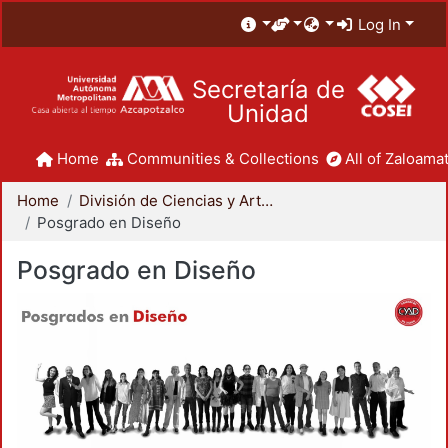
Log In
Secretaría de
Unidad
Home
Communities & Collections
All of Zaloamat
Home
División de Ciencias y Artes para el Diseño
Posgrado en Diseño
Posgrado en Diseño