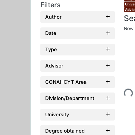
Filters
Unive
Advis
Se
Author
Now 
Date
Type
Advisor
Loadin
CONAHCYT Area
Division/Department
University
Degree obtained