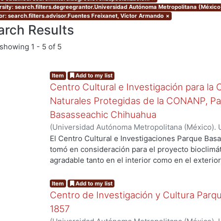
rsity: search.filters.degreegrantor.Universidad Autónoma Metropolitana (México
or: search.filters.advisor.Fuentes Freixanet, Víctor Armando
×
arch Results
showing
1 - 5 of 5
Item
Add to my list
Centro Cultural e Investigación para la
Naturales Protegidas de la CONANP, P
Basasseachic Chihuahua
(
Universidad Autónoma Metropolitana (México). 
g...
de Servicios de Información.
,
2009-12
)
Soto Álvar
El Centro Cultural e Investigaciones Parque Bas
tomó en consideración para el proyecto bioclimá
agradable tanto en el interior como en el exterior
administrativo e investigadores que harán usos d
consideraron diversos espacios como son: aulas,
Item
Add to my list
descanso, dormitorios, regaderas y baños, comedo
Centro de Investigación y Cultura Parq
exhibiciones y ventas de artículos, haciendo un
1857
espacios arquitectónicos y su interacción con o