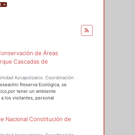
).
×
 Conservación de Áreas
arque Cascadas de
Unidad Azcapotzalco. Coordinación
ez, Yrelli
asseachic Reserva Ecológica, se
tico,por tener un ambiente
 a los visitantes, personal
e sus instalaciones. Se
 áreas de capacitación, áreas de
r, auditorio, salas de
ue Nacional Constitución de
a adecuada planeación de los
tras áreas. Así mismos se tomaron