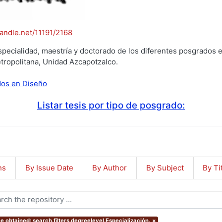
handle.net/11191/2168
specialidad, maestría y doctorado de los diferentes posgrados e
tropolitana, Unidad Azcapotzalco.
ados en Diseño
Listar tesis por tipo de posgrado:
ns
By Issue Date
By Author
By Subject
By Ti
e obtained: search.filters.degreelevel.Especialización.
×