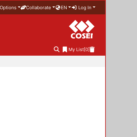
Options
Collaborate
EN
Log In
My List
[0]