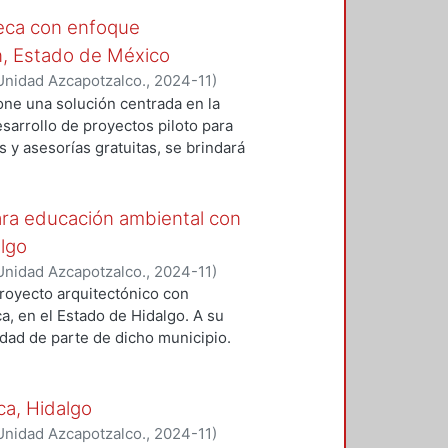
 municipio de Tizayuca, Hidalgo.
dentes, usuarios y beneficiarios
trategias y estudios
teca con enfoque
is de viento, análisis térmicos,
n, Estado de México
ústicos, todos orientados a
Unidad Azcapotzalco.
,
2024-11
)
asegura la implementación de
one una solución centrada en la
a vigente, promoviendo la
sarrollo de proyectos piloto para
ecto.
s y asesorías gratuitas, se brindará
constructivas adecuadas, uso
sí como el cumplimiento normativo
os piloto que servirán como
para educación ambiental con
ble y accesible, involucrando
algo
ación. La innovación del proyecto
Unidad Azcapotzalco.
,
2024-11
)
, permitiendo que los propios
royecto arquitectónico con
transformación del entorno. A corto
ca, en el Estado de Hidalgo. A su
seguras y funcionales; a mediano
dad de parte de dicho municipio.
itada y consciente sobre las
: el primero, que se compone
 se busca desarrollar un entorno
oteca y espacios administrativos,
auditorio, en el cual a sus
ca, Hidalgo
e exposiciones. La finalidad de
Unidad Azcapotzalco.
,
2024-11
)
l, principalmente hacia los