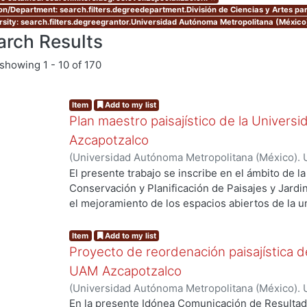
ion/Department: search.filters.degreedepartment.División de Ciencias y Artes par
rsity: search.filters.degreegrantor.Universidad Autónoma Metropolitana (México
arch Results
showing
1 - 10 of 170
Item
Add to my list
Plan maestro paisajístico de la Univer
Azcapotzalco
(
Universidad Autónoma Metropolitana (México). 
Arroyo Ruiz, Karla Jessica
;
Hernández Ramírez, I
El presente trabajo se inscribe en el ámbito de l
Raymundo Octavio
;
Martínez García, Mónica
;
Muñ
Conservación y Planificación de Paisajes y Jardin
Mario Alonso
;
Téllez Foster, Karla Leticia
el mejoramiento de los espacios abiertos de la 
día se puede observar una extensa superficie arb
sin embargo, son más las problemáticas que exis
Item
Add to my list
cuales se reducen a la ausencia de una planificac
Proyecto de reordenación paisajística d
razón, se plantea la oportunidad de realizar un d
UAM Azcapotzalco
problemática basado en la creación de un arbor
(
Universidad Autónoma Metropolitana (México). 
patrimonio vegetal de la unidad y utilice criteri
Aguirre Regalado, Paola Isabel
;
Berón Echavarría,
En la presente Idónea Comunicación de Resultado