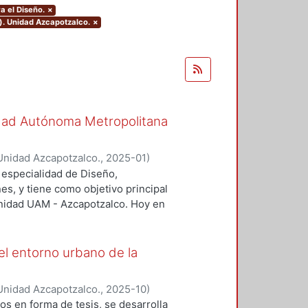
a el Diseño.
×
). Unidad Azcapotzalco.
×
sidad Autónoma Metropolitana
Unidad Azcapotzalco.
,
2025-01
)
tzel Guadalupe
;
Juárez Ortega,
a especialidad de Diseño,
oz González, Adriana
;
Niveo Soto,
es, y tiene como objetivo principal
unidad UAM - Azcapotzalco. Hoy en
olada dentro de la universidad,
ten en sus áreas exteriores las
ión integral de paisaje. Por esta
el entorno urbano de la
iseño que dé solución a dicha
eto que saque provecho del
Unidad Azcapotzalco.
,
2025-10
)
os de sustentabilidad que ayuden a
 Lina
;
Castañeda Carrera, Merle
;
s en forma de tesis, se desarrolla