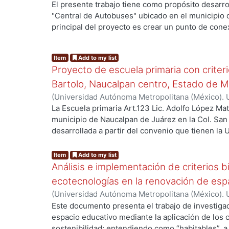
Garibay Ruiz, José Luis
El presente trabajo tiene como propósito desarrol
habitantes de Tizayuca y los lugares aledaños. El 
"Central de Autobuses" ubicado en el municipio d
a cabo consta básicamente de un estudio climatol
principal del proyecto es crear un punto de conex
proyecto arquitectónico para que posteriormente
Aeropuerto internacional Felipe Ángeles, munici
ante pruebas de confort higrotérmico, lumínico 
así como un impulsar el desarrollo turístico y eco
en diversos softwares. Al final, con base en esta
Item
Add to my list
planteamiento del anteproyecto se analizaron to
decisiones para su acondicionamiento en cada un
Proyecto de escuela primaria con criteri
el propósito de resolver eficientemente los aspe
mencionadas, en caso de haber sido necesarias.
acústico y normativo. Se recopiló la información
Bartolo, Naucalpan centro, Estado de 
identificando los principales problemas y propon
(
Universidad Autónoma Metropolitana (México). 
basadas en un análisis detallado, la síntesis de 
Espinoza, Roberto
La Escuela primaria Art.123 Lic. Adolfo López Mat
acciones concretas. Las soluciones propuestas 
municipio de Naucalpan de Juárez en la Col. San
sistemas pasivos, los cuales representan el objet
desarrollada a partir del convenio que tienen la
en diseño ambiental.
de Juárez del Estado de México para apoyarlos c
infraestructura cultural, educativa, deportiva, et
Item
Add to my list
planteles que las autoridades del municipio señ
Análisis e implementación de criterios b
más atención debido a las condiciones físicas y 
ecotecnologías en la renovación de esp
La precariedad de las instalaciones la hace muy 
(
Universidad Autónoma Metropolitana (México). 
climáticas y urbanas dado que no ofrecen condic
Lara Martínez, Fernando
Este documento presenta el trabajo de investigac
alumnos y maestros. El objetivo de este trabajo 
espacio educativo mediante la aplicación de los 
arquitectónico que solucione las necesidades de
sostenibilidad; entendiendo como “habitables”, a