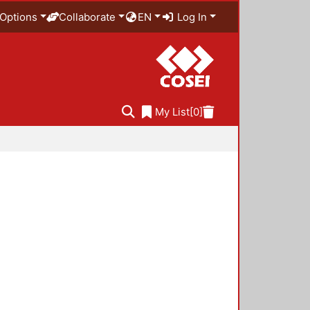
Options
Collaborate
EN
Log In
My List
[0]