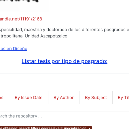
handle.net/11191/2168
specialidad, maestría y doctorado de los diferentes posgrados e
tropolitana, Unidad Azcapotzalco.
ados en Diseño
Listar tesis por tipo de posgrado:
ns
By Issue Date
By Author
By Subject
By Ti
e obtained: search.filters.degreelevel.Especialización.
×