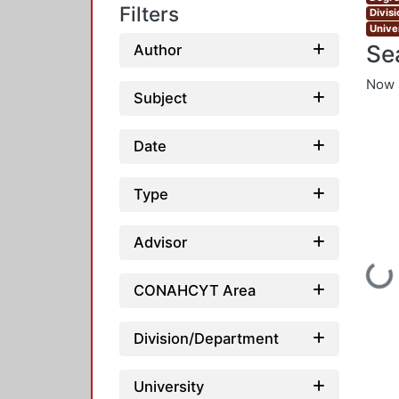
Filters
Divis
Unive
Se
Author
Now 
Subject
Date
Type
Loading...
Advisor
CONAHCYT Area
Division/Department
University