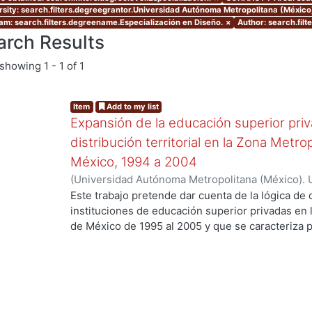
rsity: search.filters.degreegrantor.Universidad Autónoma Metropolitana (México
am: search.filters.degreename.Especialización en Diseño.
×
Author: search.filt
arch Results
showing
1 - 1 of 1
Item
Add to my list
Expansión de la educación superior priv
distribución territorial en la Zona Metr
México, 1994 a 2004
(
Universidad Autónoma Metropolitana (México). 
de Servicios de Información.
,
2001-05
)
Uribe Rod
Este trabajo pretende dar cuenta de la lógica de di
instituciones de educación superior privadas en 
de México de 1995 al 2005 y que se caracteriza p
ordenamiento territorial, ni de calidad educativ
del mercado, y, modificando el espacio y la diná
se insertan. Asimismo, me interesa destacar el pa
educación superior, en este caso privadas, en la
metropolitano contemporáneo. También busco co