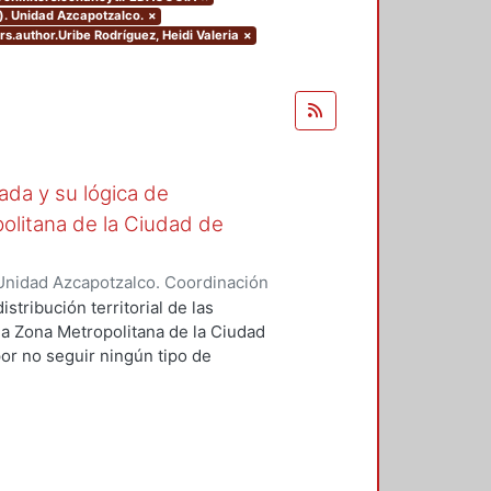
). Unidad Azcapotzalco.
×
ers.author.Uribe Rodríguez, Heidi Valeria
×
ada y su lógica de
opolitana de la Ciudad de
Unidad Azcapotzalco. Coordinación
ríguez, Heidi Valeria
stribución territorial de las
la Zona Metropolitana de la Ciudad
or no seguir ningún tipo de
a, atendiendo solamente la demanda
mica urbana de los lugares donde
pel de las instituciones de
 configuración del orden urbano-
mprobar si su ubicación puede