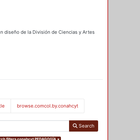
n diseño de la División de Ciencias y Artes
tle
browse.comcol.by.conahcyt
Search
ch.filters.conahcyt.PEDAGOGÍA
×