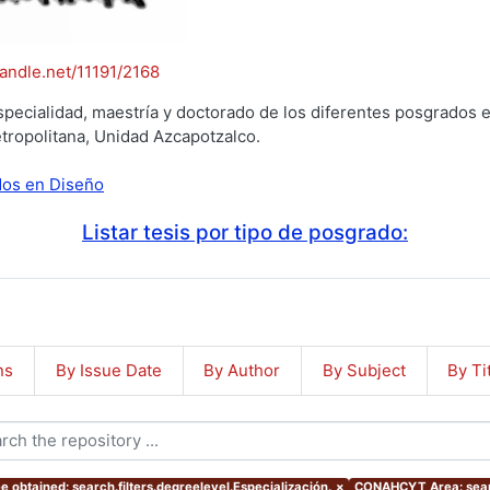
handle.net/11191/2168
specialidad, maestría y doctorado de los diferentes posgrados e
tropolitana, Unidad Azcapotzalco.
ados en Diseño
Listar tesis por tipo de posgrado:
ns
By Issue Date
By Author
By Subject
By Ti
e obtained: search.filters.degreelevel.Especialización.
×
CONAHCYT Area: sear