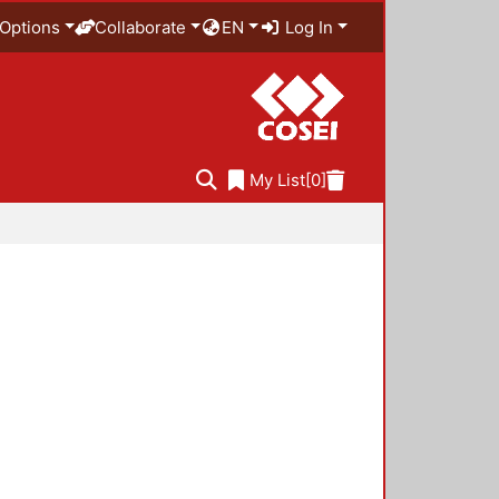
Options
Collaborate
EN
Log In
My List
[0]