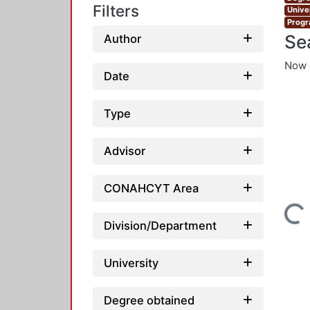
Filters
Unive
Progr
Se
Author
Now 
Date
Type
Advisor
CONAHCYT Area
Loading...
Division/Department
University
Degree obtained