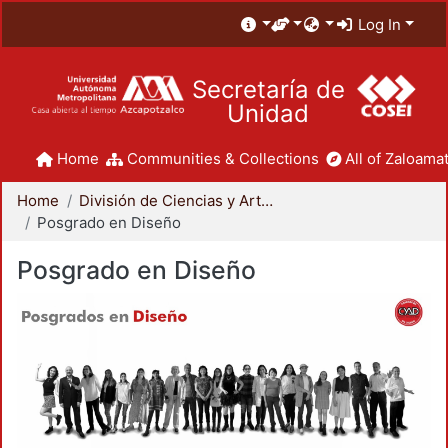
Log In
Secretaría de
Unidad
Home
Communities & Collections
All of Zaloamat
Home
División de Ciencias y Artes para el Diseño
Posgrado en Diseño
Posgrado en Diseño