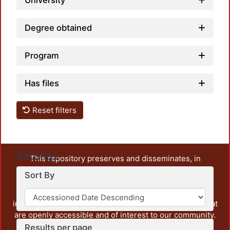
University
Degree obtained
Program
Has files
Reset filters
Settings
This repository preserves and disseminates, in
unrestricted open access, the teaching and research
Sort By
output of UAM Azcapotzalco. It also includes some
administrative and graphic documents from the
institution, as well as content from other institutions that
are openly accessible and of interest to our community.
Results per page