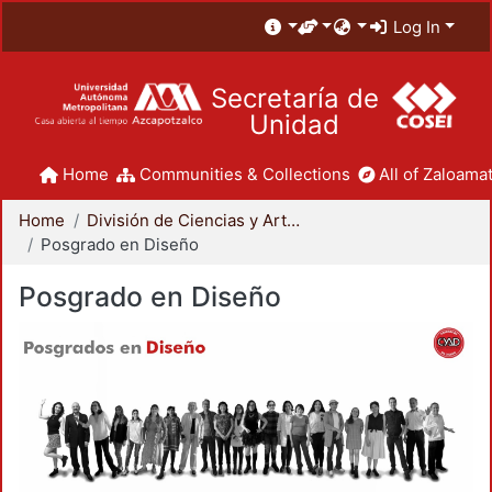
Log In
Secretaría de
Unidad
Home
Communities & Collections
All of Zaloamat
Home
División de Ciencias y Artes para el Diseño
Posgrado en Diseño
Posgrado en Diseño