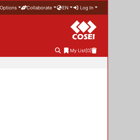
Options
Collaborate
EN
Log In
My List
[0]