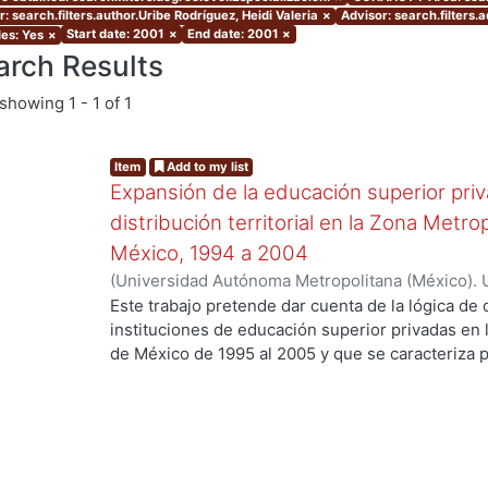
: search.filters.author.Uribe Rodríguez, Heidi Valeria
×
Advisor: search.filters.
Start date: 2001
×
End date: 2001
×
les: Yes
×
arch Results
showing
1 - 1 of 1
Item
Add to my list
Expansión de la educación superior priv
distribución territorial en la Zona Metr
México, 1994 a 2004
(
Universidad Autónoma Metropolitana (México). 
.
de Servicios de Información.
,
2001-05
)
Uribe Rod
Este trabajo pretende dar cuenta de la lógica de di
instituciones de educación superior privadas en 
de México de 1995 al 2005 y que se caracteriza p
ordenamiento territorial, ni de calidad educativ
del mercado, y, modificando el espacio y la diná
se insertan. Asimismo, me interesa destacar el pa
educación superior, en este caso privadas, en la
metropolitano contemporáneo. También busco co