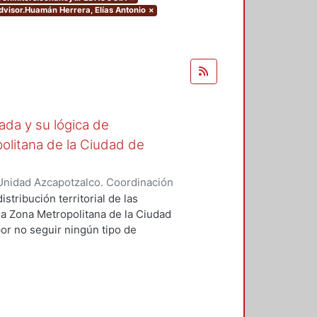
advisor.Huamán Herrera, Elías Antonio
×
ada y su lógica de
opolitana de la Ciudad de
Unidad Azcapotzalco. Coordinación
ríguez, Heidi Valeria
stribución territorial de las
la Zona Metropolitana de la Ciudad
or no seguir ningún tipo de
a, atendiendo solamente la demanda
mica urbana de los lugares donde
pel de las instituciones de
 configuración del orden urbano-
mprobar si su ubicación puede