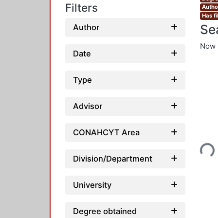
Filters
Author
Has fi
Se
Author
Now 
Date
Type
Advisor
Loading..
CONAHCYT Area
Division/Department
University
Degree obtained