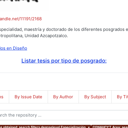
handle.net/11191/2168
specialidad, maestría y doctorado de los diferentes posgrados e
tropolitana, Unidad Azcapotzalco.
ados en Diseño
Listar tesis por tipo de posgrado:
ns
By Issue Date
By Author
By Subject
By Ti
e obtained: search.filters.degreelevel.Especialización.
×
CONAHCYT Area: sear