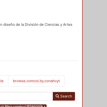
n diseño de la División de Ciencias y Artes
tle
browse.comcol.by.conahcyt
Search
ch.filters.conahcyt.PEDAGOGÍA
×