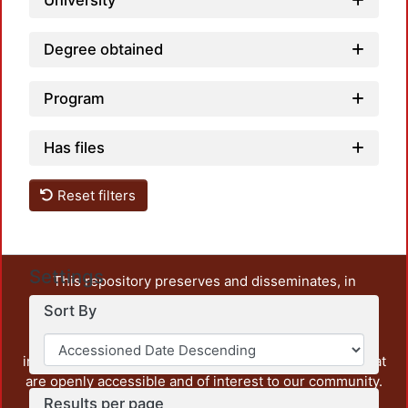
University
Degree obtained
Program
Has files
Reset filters
Settings
This repository preserves and disseminates, in
unrestricted open access, the teaching and research
Sort By
output of UAM Azcapotzalco. It also includes some
administrative and graphic documents from the
institution, as well as content from other institutions that
are openly accessible and of interest to our community.
Results per page