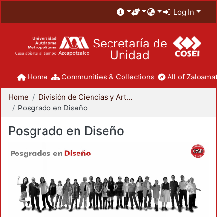
Log In
Secretaría de
Unidad
Home
Communities & Collections
All of Zaloamat
Home
División de Ciencias y Artes para el Diseño
Posgrado en Diseño
Posgrado en Diseño