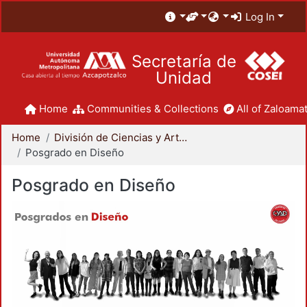
Log In
Secretaría de
Unidad
Home
Communities & Collections
All of Zaloamat
Home
División de Ciencias y Artes para el Diseño
Posgrado en Diseño
Posgrado en Diseño