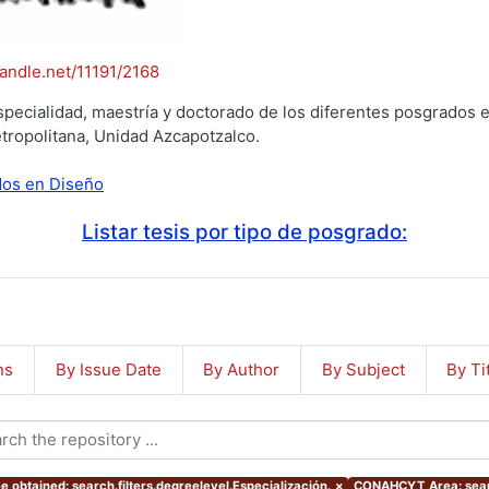
handle.net/11191/2168
specialidad, maestría y doctorado de los diferentes posgrados e
tropolitana, Unidad Azcapotzalco.
ados en Diseño
Listar tesis por tipo de posgrado:
ns
By Issue Date
By Author
By Subject
By Ti
e obtained: search.filters.degreelevel.Especialización.
×
CONAHCYT Area: sear