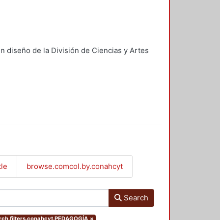
n diseño de la División de Ciencias y Artes
tle
browse.comcol.by.conahcyt
Search
ch.filters.conahcyt.PEDAGOGÍA
×