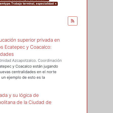
itemtype.Trabajo terminal, especialidad
×
ucación superior privada en
ios Ecatepec y Coacalco:
lidades
Unidad Azcapotzalco. Coordinación
utista, Jaqueline
catepec y Coacalco están jugando
uevas centralidades en el norte
 un ejemplo de esto es la
e Educación Privada en dichas
ducativo, sino también, reactivan
an origen a un vínculo a través del
ada y su lógica de
 transforma.
opolitana de la Ciudad de