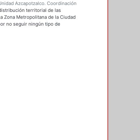
Unidad Azcapotzalco. Coordinación
ríguez, Heidi Valeria
stribución territorial de las
la Zona Metropolitana de la Ciudad
or no seguir ningún tipo de
a, atendiendo solamente la demanda
mica urbana de los lugares donde
pel de las instituciones de
 configuración del orden urbano-
mprobar si su ubicación puede
e sostiene que el patrón de los
nterior de las metrópolis en la
pales y de las rutas del transporte
evancia del trabajo refiere a cubrir
 en torno a lo urbano y las
esario conceptualizar el vínculo
n superior privada con los
región. La literatura, trabajos de
temáticas de manera separada, es
n sus análisis en las
 educación superior, sin