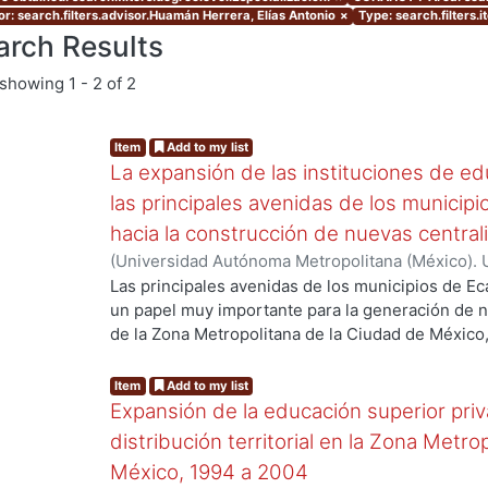
or: search.filters.advisor.Huamán Herrera, Elías Antonio
×
Type: search.filters.
arch Results
showing
1 - 2 of 2
Item
Add to my list
La expansión de las instituciones de ed
las principales avenidas de los municip
hacia la construcción de nuevas centra
(
Universidad Autónoma Metropolitana (México). 
de Servicios de Información.
,
2009-12
)
García Ba
Las principales avenidas de los municipios de E
un papel muy importante para la generación de n
g...
de la Zona Metropolitana de la Ciudad de México,
expansión de un gran número de Instituciones d
avenidas y qué no sólo son importantes a nivel e
Item
Add to my list
otras áreas, es decir, la universidad y la ciudad d
Expansión de la educación superior priv
cual se puede explicar cómo la ciudad crece y se
distribución territorial en la Zona Metr
México, 1994 a 2004