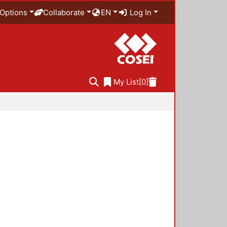
Options
Collaborate
EN
Log In
My List
[0]