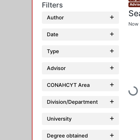
Filters
Advis
Se
Author
Now 
Date
Type
Advisor
CONAHCYT Area
Loadin
Division/Department
University
Degree obtained