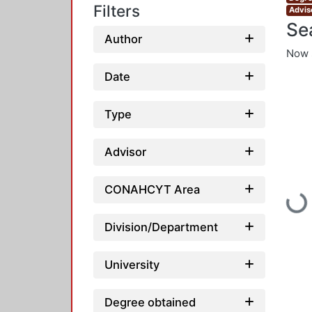
Filters
Advis
Se
Author
Now 
Date
Type
Advisor
CONAHCYT Area
Loading.
Division/Department
University
Degree obtained