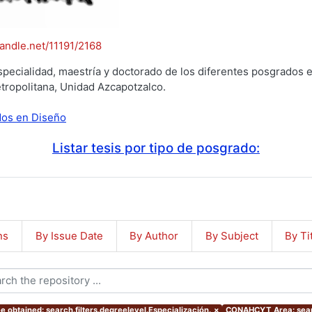
handle.net/11191/2168
specialidad, maestría y doctorado de los diferentes posgrados e
tropolitana, Unidad Azcapotzalco.
ados en Diseño
Listar tesis por tipo de posgrado:
ns
By Issue Date
By Author
By Subject
By Ti
e obtained: search.filters.degreelevel.Especialización.
×
CONAHCYT Area: sear