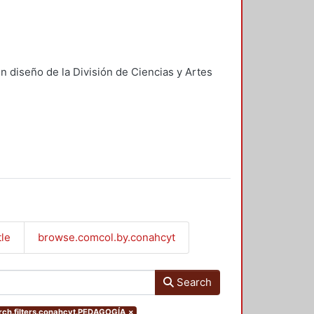
n diseño de la División de Ciencias y Artes
tle
browse.comcol.by.conahcyt
Search
ch.filters.conahcyt.PEDAGOGÍA
×