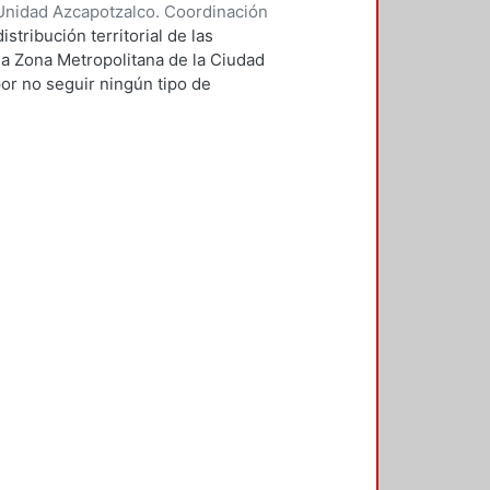
Unidad Azcapotzalco. Coordinación
ríguez, Heidi Valeria
stribución territorial de las
la Zona Metropolitana de la Ciudad
or no seguir ningún tipo de
a, atendiendo solamente la demanda
mica urbana de los lugares donde
pel de las instituciones de
 configuración del orden urbano-
mprobar si su ubicación puede
e sostiene que el patrón de los
nterior de las metrópolis en la
pales y de las rutas del transporte
evancia del trabajo refiere a cubrir
 en torno a lo urbano y las
esario conceptualizar el vínculo
n superior privada con los
región. La literatura, trabajos de
temáticas de manera separada, es
n sus análisis en las
 educación superior, sin