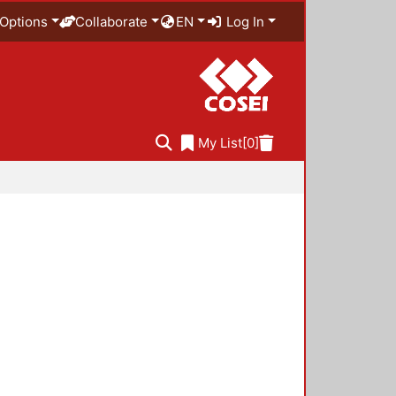
Options
Collaborate
EN
Log In
My List
[0]