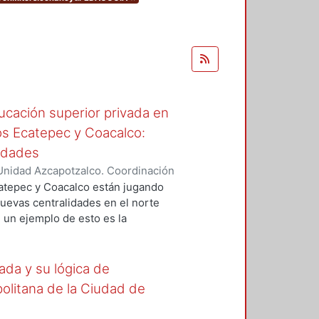
ucación superior privada en
ios Ecatepec y Coacalco:
lidades
Unidad Azcapotzalco. Coordinación
utista, Jaqueline
catepec y Coacalco están jugando
uevas centralidades en el norte
 un ejemplo de esto es la
e Educación Privada en dichas
ducativo, sino también, reactivan
an origen a un vínculo a través del
ada y su lógica de
 transforma.
opolitana de la Ciudad de