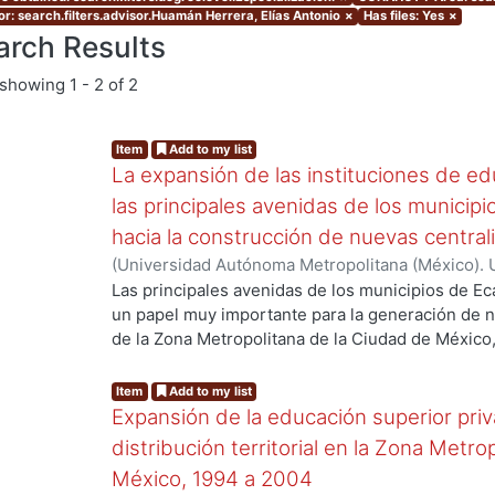
or: search.filters.advisor.Huamán Herrera, Elías Antonio
×
Has files: Yes
×
arch Results
showing
1 - 2 of 2
Item
Add to my list
La expansión de las instituciones de ed
las principales avenidas de los municip
hacia la construcción de nuevas centra
(
Universidad Autónoma Metropolitana (México). 
de Servicios de Información.
,
2009-12
)
García Ba
Las principales avenidas de los municipios de E
un papel muy importante para la generación de n
..
de la Zona Metropolitana de la Ciudad de México,
expansión de un gran número de Instituciones d
avenidas y qué no sólo son importantes a nivel e
Item
Add to my list
otras áreas, es decir, la universidad y la ciudad d
Expansión de la educación superior priv
cual se puede explicar cómo la ciudad crece y se
distribución territorial en la Zona Metr
México, 1994 a 2004