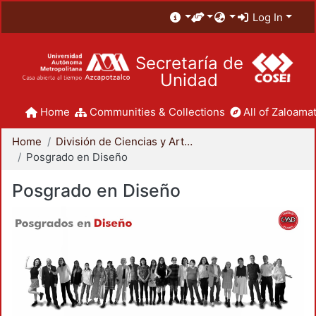
Log In
Secretaría de
Unidad
Home
Communities & Collections
All of Zaloamat
Home
División de Ciencias y Artes para el Diseño
Posgrado en Diseño
Posgrado en Diseño