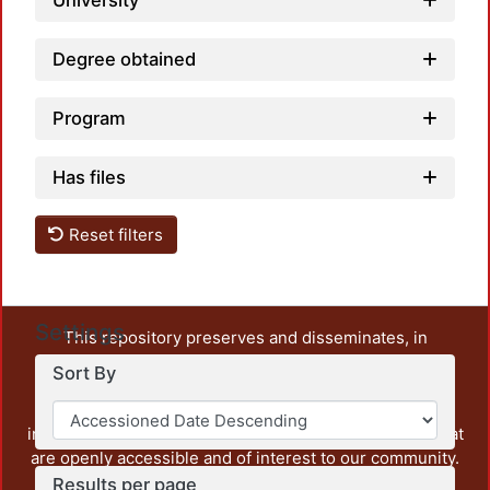
University
Degree obtained
Program
Has files
Reset filters
Settings
This repository preserves and disseminates, in
unrestricted open access, the teaching and research
Sort By
output of UAM Azcapotzalco. It also includes some
administrative and graphic documents from the
institution, as well as content from other institutions that
are openly accessible and of interest to our community.
Results per page